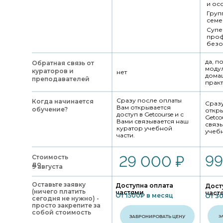
и ос
Груп
семе
Супе
проф
безо
да, п
Обратная связь от
моду
кураторов и
нет
дома
преподавателей
практ
Сразу после оплаты
Когда начинается
Сраз
Вам открывается
обучение?
откры
доступ в Getcourse и с
Getco
Вами связывается наш
связы
куратор учебной
учебн
части.
99
29 000 ₽
Стоимость
до
9 августа
Оставьте заявку
Доступна оплата
Дост
(ничего платить
частями
част
От 1500₽ в месяц
От 3
сегодня не нужно) -
просто закрепите за
собой стоимость
ЗАБРОНИРОВАТЬ ЦЕНУ
З