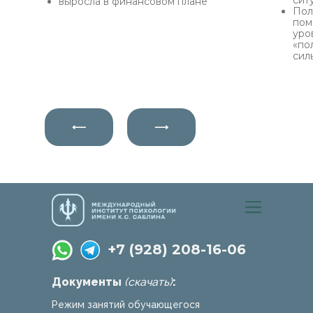
сит
выросла в финансовом плане
Пол
пом
уро
«по
сил
⟵
⟶
+7 (928) 208-16-06
Документы
(скачать)
:
Режим занятий обучающегося