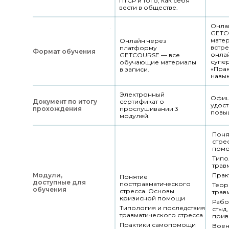
ПТСР и того, как себя
вести в обществе.
Онла
GETC
матер
Онлайн через
встре
платформу
Формат обучения
онла
GETCOURSE — все
супер
обучающие материалы
«Прак
в записи.
навы
Электронный
Офиц
Документ по итогу
сертификат о
удос
прохождения
прослушивании 3
повы
модулей.
Поня
стре
пом
Типо
трав
Модули,
Прак
Понятие
доступные для
посттравматического
Теор
обучения
стресса. Основы
трав
кризисной помощи
Рабо
Типология и последствия
стыд,
травматического стресса
прив
Практики самопомощи
Воен