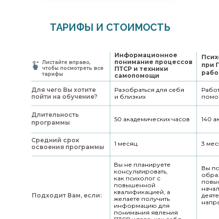
ТАРИФЫ И СТОИМОСТЬ
Информационное
Псих
понимание процессов
Листайте вправо,
при 
чтобы посмотреть все
ПТСР и техники
рабо
тарифы
самопомощи
Для чего Вы хотите
Разобраться для себя
Работ
пойти на обучение?
и близких
помо
Длительность
50 академических часов
140 а
программы
Средний срок
1 месяц
3 мес
освоения программы
Вы не планируете
Вы пс
консультировать,
обра
как психолог с
повы
повышенной
нача
квалификацией, а
Подходит Вам, если:
деяте
желаете получить
напр
информацию для
понимания явления